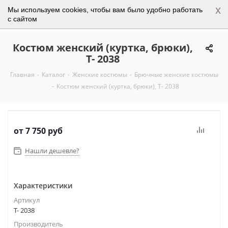
x
Мы используем cookies, чтобы вам было удобно работать
0
с сайтом
Костюм женский (куртка, брюки),
Т- 2038
Главная
-
Каталог
-
Женские костюмы
-
Брючные женские костюмы
-
Костюм женский (куртка, брюки), Т- 2038
от
7 750 руб
Нашли дешевле?
Характеристики
Артикул
Т- 2038
Производитель