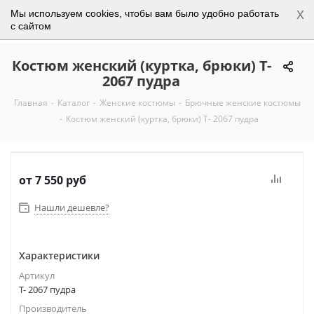
x
Мы используем cookies, чтобы вам было удобно работать
0
с сайтом
Костюм женский (куртка, брюки) Т-
2067 пудра
Главная
-
Каталог
-
Женские костюмы
-
Брючные женские костюмы
-
Костюм женский (куртка, брюки) Т- 2067 пудра
от
7 550 руб
Нашли дешевле?
Характеристики
Артикул
Т- 2067 пудра
Производитель