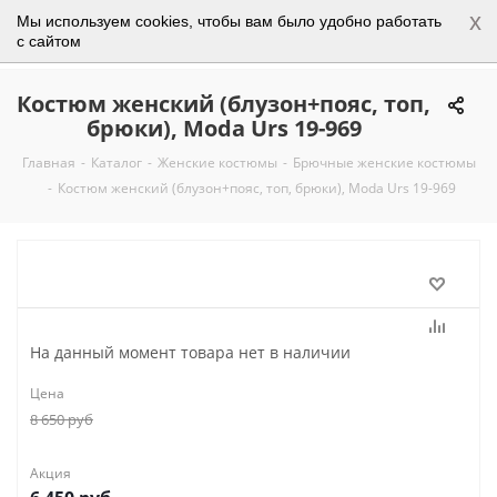
x
Мы используем cookies, чтобы вам было удобно работать
0
с сайтом
Костюм женский (блузон+пояс, топ,
брюки), Moda Urs 19-969
Главная
-
Каталог
-
Женские костюмы
-
Брючные женские костюмы
-
Костюм женский (блузон+пояс, топ, брюки), Moda Urs 19-969
На данный момент товара нет в наличии
Цена
8 650
руб
Акция