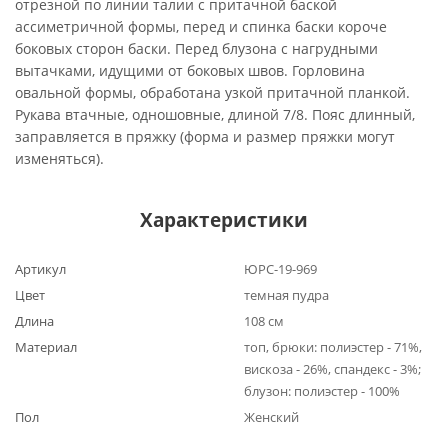
отрезной по линии талии с притачной баской
ассиметричной формы, перед и спинка баски короче
боковых сторон баски. Перед блузона с нагрудными
вытачками, идущими от боковых швов. Горловина
овальной формы, обработана узкой притачной планкой.
Рукава втачные, одношовные, длиной 7/8. Пояс длинный,
заправляется в пряжку (форма и размер пряжки могут
изменяться).
Характеристики
Артикул
ЮРС-19-969
Цвет
темная пудра
Длина
108 см
Материал
топ, брюки: полиэстер - 71%,
вискоза - 26%, спандекс - 3%;
блузон: полиэстер - 100%
Пол
Женский