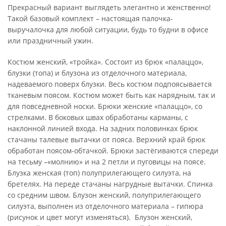
Прекрасный вариант выглядеть элегантно и женственно!
Такой базовый комплект – настоящая палочка-
выручалочка для любой ситуации, будь то будни в офисе
или праздничный ужин.
Костюм женский, «тройка». Состоит из брюк «палаццо»,
блузки (топа) и блузона из отделочного материала,
надеваемого поверх блузки. Весь костюм подпоясывается
тканевым поясом. Костюм может быть как нарядным, так и
для повседневной носки. Брюки женские «палаццо», со
стрелками. В боковых швах обработаны карманы, с
наклонной линией входа. На задних половинках брюк
стачаны талевые вытачки от пояса. Верхний край брюк
обработан поясом-обтачкой. Брюки застёгиваются спереди
на тесьму –«молнию» и на 2 петли и пуговицы на поясе.
Блузка женская (топ) полуприлегающего силуэта, на
бретелях. На переде стачаны нагрудные вытачки. Спинка
со средним швом. Блузон женский, полуприлегающего
силуэта, выполнен из отделочного материала – гипюра
(рисунок и цвет могут изменяться). Блузон женский,