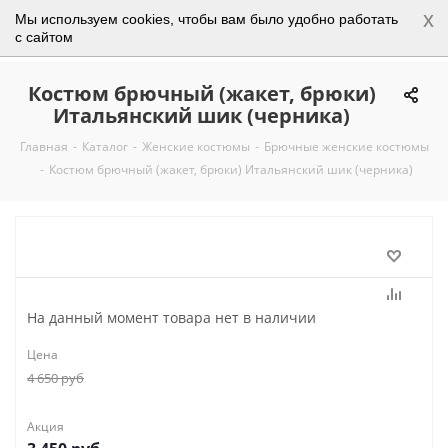
x
Мы используем cookies, чтобы вам было удобно работать
0
с сайтом
Костюм брючный (жакет, брюки)
Итальянский шик (черника)
Главная
-
Каталог
-
Женские костюмы
-
Брючные женские костюмы
-
Костюм брючный (жакет, брюки) Итальянский шик (черника)
На данный момент товара нет в наличии
Цена
4 650
руб
Акция