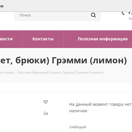
ом
+
З
вости
Контакты
Полезная информация
т, брюки) Грэмми (лимон)
костюмы
-
Костюм брючный (жакет, брюки) Грэмми (лимон)
На данный момент товара нет
наличии
3 450
руб