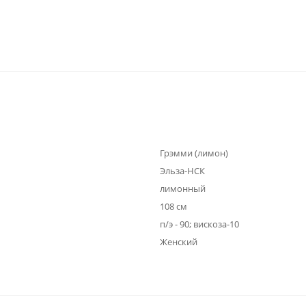
Грэмми (лимон)
Эльза-НСК
лимонный
108 см
п/э - 90; вискоза-10
Женский