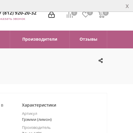
x
7 (812) 920-20-32
0
0
0
0
аказать звонок
Производители
Отзывы
 в
Характеристики
Артикул
Грэмми (лимон)
Производитель